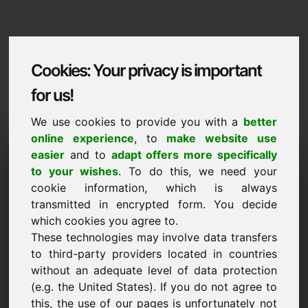
Cookies: Your privacy is important
for us!
We use cookies to provide you with a
better
online experience
, to
make website use
Domaininformation
easier
and to
adapt offers more specifically
to your wishes
. To do this, we need your
Domaininformation | Shqiptare
cookie information, which is always
transmitted in encrypted form. You decide
Cmim i vecante: 1.000,00 Euro (pa TVSH)
which cookies you agree to.
RE
These technologies may involve data transfers
Disa domene të tjera të përzgjedhura në Find-Your-
to third-party providers located in countries
Domain.eu
without an adequate level of data protection
zbuloni tani ->
(e.g. the United States). If you do not agree to
this, the use of our pages is unfortunately not