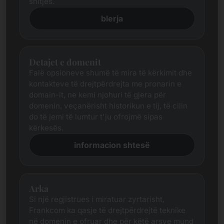
shitjes.
blerja
Detajet e domenit
Falë opsioneve shumë të mira të kërkimit dhe
kontakteve të drejtpërdrejta me pronarin e
domain-it, ne kemi njohuri të gjera për
domenin, veçanërisht historikun e tij, të cilin
do të jemi të lumtur t'ju ofrojmë sipas
kërkesës.
informacion shtesë
Arka
Si një regjistrues i miratuar zyrtarisht,
Frankcom ka qasje të drejtpërdrejtë teknike
në domenin e ofruar dhe për këtë arsye mund