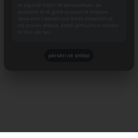
të sigurojë trajtim të pakomplikuar, pa
probleme të të gjithë procesit të shitjeve.
Nëse emri i domain nuk është aktualisht në
një proces shitjeje, është gjithashtu e mundur
të blini atë tani.
përsëri në shtëpi